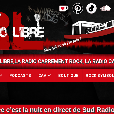
page
page¨Pinterest
page
page
Ko-
TikTok
Sound
Fi
LIBRE,LA RADIO CARRÉMENT ROCK, LA RADIO 
PODCASTS
CAA
BOUTIQUE
ROCK SYMBO
e c’est la nuit en direct de Sud Radi