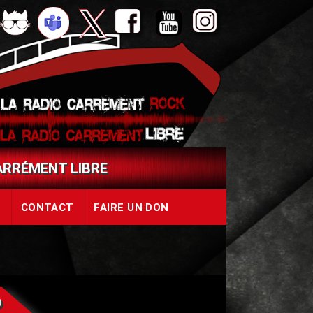
Aller
lancer
page
page
chaine
page
cloud
sur
un
Twitter
Facebook
Youtube
Instagram
le
appel
tchat
Skype
CARRÉMENT LIBRE
L
CONTACT
FAIRE UN DON
o