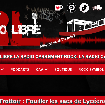
page
page¨Pinterest
page
page
Ko-
TikTok
Sound
Fi
LIBRE,LA RADIO CARRÉMENT ROCK, LA RADIO 
K
PODCASTS
CAA
BOUTIQUE
ROCK SYMBOL
Trottoir : Fouiller les sacs de Lycéen