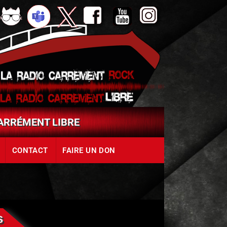
Aller
lancer
page
page
chaine
page
cloud
sur
un
Twitter
Facebook
Youtube
Instagram
le
appel
tchat
Skype
CARRÉMENT LIBRE
CONTACT
FAIRE UN DON
s