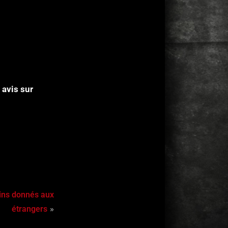
 avis sur
oins donnés aux
étrangers